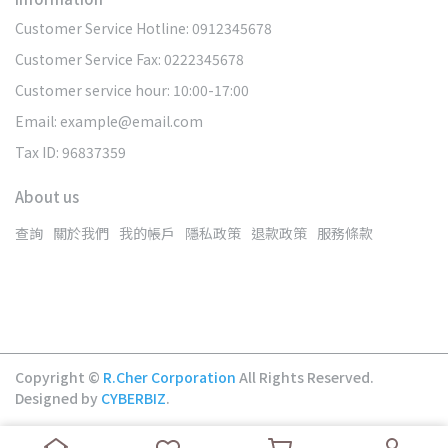
Customer Service Hotline: 0912345678
Customer Service Fax: 0222345678
Customer service hour: 10:00-17:00
Email: example@email.com
Tax ID: 96837359
About us
查詢
關於我們
我的帳戶
隱私政策
退款政策
服務條款
Copyright ©
R.Cher Corporation
All Rights Reserved.
Designed by
CYBERBIZ
.