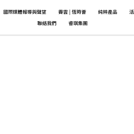
國際媒體報導與聲望
霽雲 | 恆時薈
純粹產品
活
聯絡我們
睿琪集團