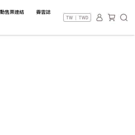
動售票連結
霽雲誌
TW ｜ TWD